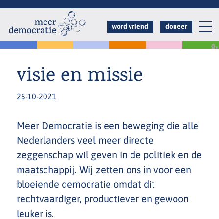
Overslaan
en
word vriend
doneer
naar
de
inhoud
visie en missie
gaan
26-10-2021
Meer Democratie is een beweging die alle
Nederlanders veel meer directe
zeggenschap wil geven in de politiek en de
maatschappij. Wij zetten ons in voor een
bloeiende democratie omdat dit
rechtvaardiger, productiever en gewoon
leuker is.