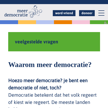
Overslaan
en
word vriend
doneer
naar
de
inhoud
gaan
veelgestelde vragen
Waarom meer democratie?
Hoezo meer democratie? je bent een
democratie of niet, toch?
Democratie betekent dat het volk regeert
of kiest wie regeert. De meeste landen