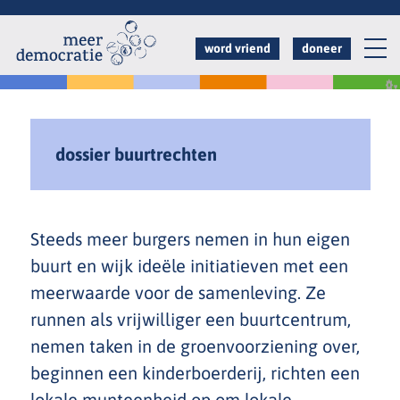
Overslaan
en
word vriend
doneer
naar
de
inhoud
gaan
dossier buurtrechten
Steeds meer burgers nemen in hun eigen
buurt en wijk ideële initiatieven met een
meerwaarde voor de samenleving. Ze
runnen als vrijwilliger een buurtcentrum,
nemen taken in de groenvoorziening over,
beginnen een kinderboerderij, richten een
lokale munteenheid op om lokale