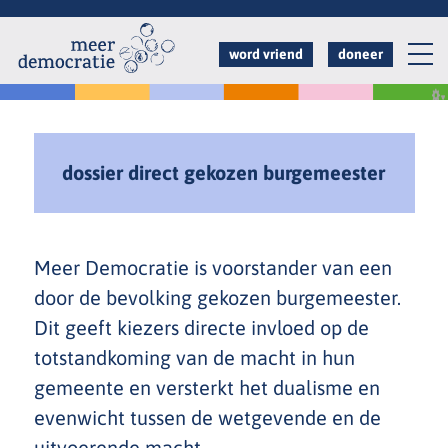
Overslaan
en
word vriend
doneer
naar
de
inhoud
gaan
dossier direct gekozen burgemeester
Meer Democratie is voorstander van een
door de bevolking gekozen burgemeester.
Dit geeft kiezers directe invloed op de
totstandkoming van de macht in hun
gemeente en versterkt het dualisme en
evenwicht tussen de wetgevende en de
uitvoerende macht.