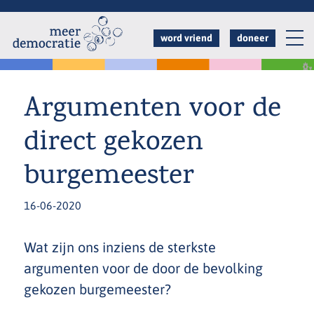
Overslaan
en
word vriend
doneer
naar
de
inhoud
Argumenten voor de
gaan
direct gekozen
burgemeester
16-06-2020
Wat zijn ons inziens de sterkste
argumenten voor de door de bevolking
gekozen burgemeester?