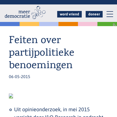
Overslaan
en
word vriend
doneer
naar
de
inhoud
Feiten over
gaan
partijpolitieke
benoemingen
06-05-2015
Uit opinieonderzoek, in mei 2015