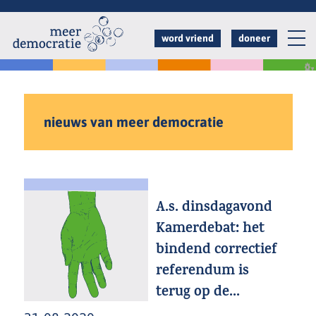
Overslaan
en
word vriend
doneer
naar
de
inhoud
gaan
nieuws van meer democratie
A.s. dinsdagavond
Kamerdebat: het
bindend correctief
referendum is
terug op de...