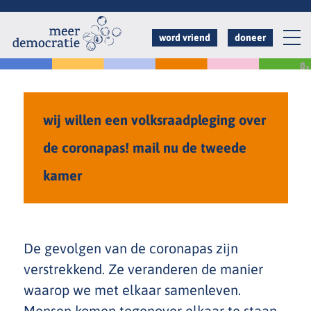
Overslaan
en
word vriend
doneer
naar
de
inhoud
gaan
wij willen een volksraadpleging over
de coronapas! mail nu de tweede
kamer
De gevolgen van de coronapas zijn
verstrekkend. Ze veranderen de manier
waarop we met elkaar samenleven.
Mensen komen tegenover elkaar te staan.