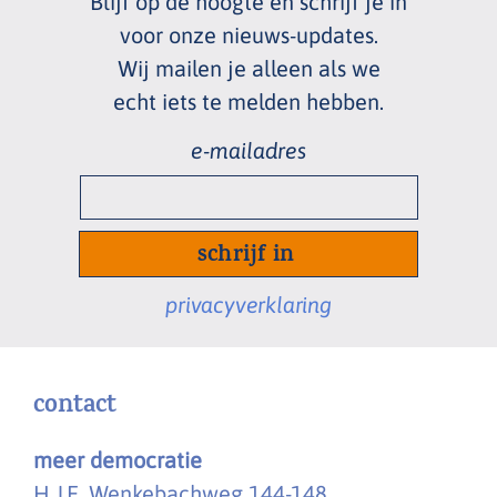
Blijf op de hoogte en schrijf je in
voor onze nieuws
-
updates.
Wij mailen je alleen als we
echt
iets te melden hebben.
e-
mailadres
*
privacyverklaring
contact
meer democratie
H.J.E. Wenkebachweg 144-148