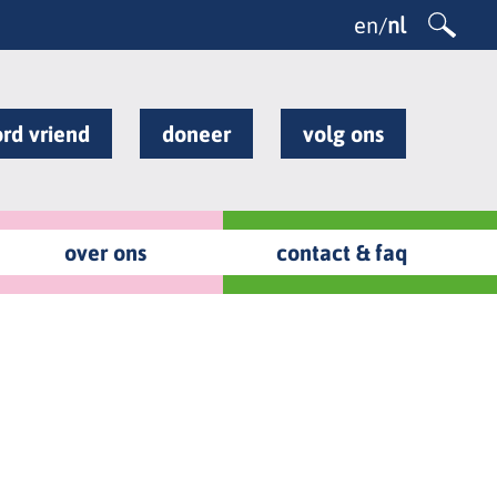
en
/
nl
rd vriend
doneer
volg ons
over ons
contact & faq