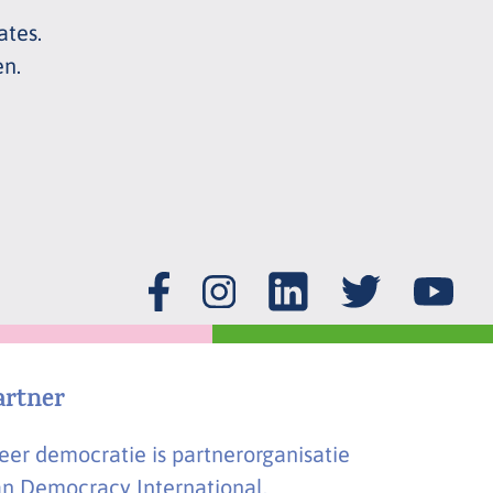
ates.
en.
artner
er democratie is partnerorganisatie
n Democracy International.