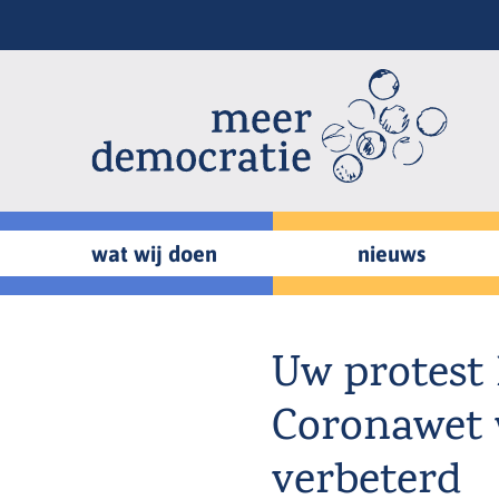
Overslaan
en
naar
de
inhoud
gaan
wat wij doen
nieuws
Uw protest 
Coronawet 
verbeterd