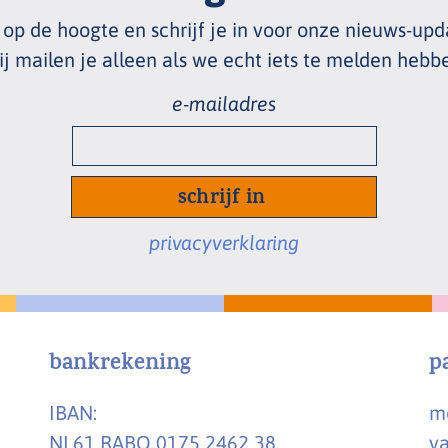
f op de hoogte en schrijf je in voor onze nieuws
-
upd
j mailen je alleen als we echt
iets te melden hebb
privacyverklaring
bankrekening
p
IBAN:
me
NL61 RABO 0175 2462 38
va