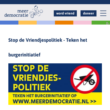
Overslaan
en
word vriend
doneer
naar
de
inhoud
Stop de Vriendjespolitiek - Teken het
gaan
burgerinitiatief