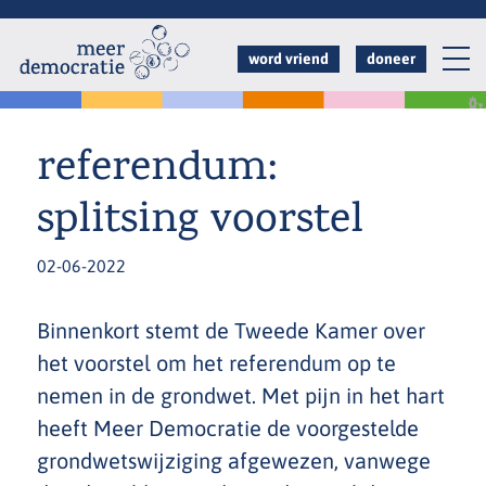
Overslaan
en
word vriend
doneer
naar
de
inhoud
referendum:
gaan
splitsing voorstel
02-06-2022
Binnenkort stemt de Tweede Kamer over
het voorstel om het referendum op te
nemen in de grondwet. Met pijn in het hart
heeft Meer Democratie de voorgestelde
grondwetswijziging afgewezen, vanwege