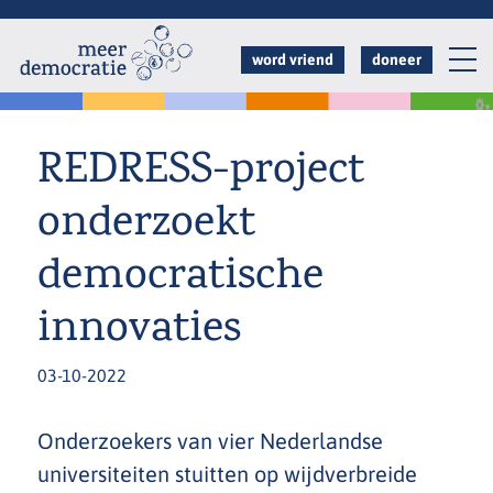
Overslaan
en
word vriend
doneer
naar
de
inhoud
REDRESS-project
gaan
onderzoekt
democratische
innovaties
03-10-2022
Onderzoekers van vier Nederlandse
universiteiten stuitten op wijdverbreide