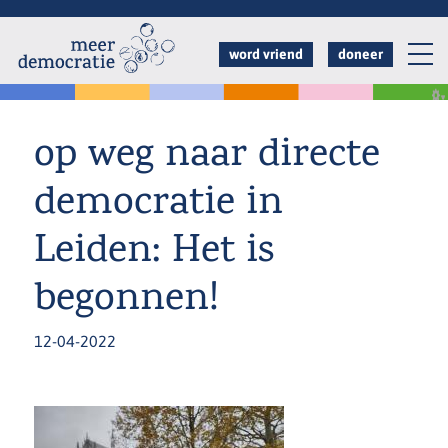
Overslaan
en
word vriend
doneer
naar
de
inhoud
op weg naar directe
gaan
democratie in
Leiden: Het is
begonnen!
12-04-2022