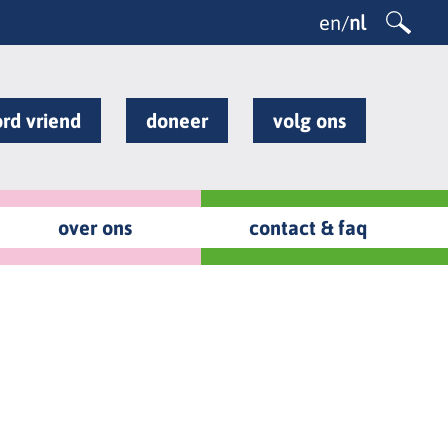
en
/
nl
rd vriend
doneer
volg ons
over ons
contact & faq