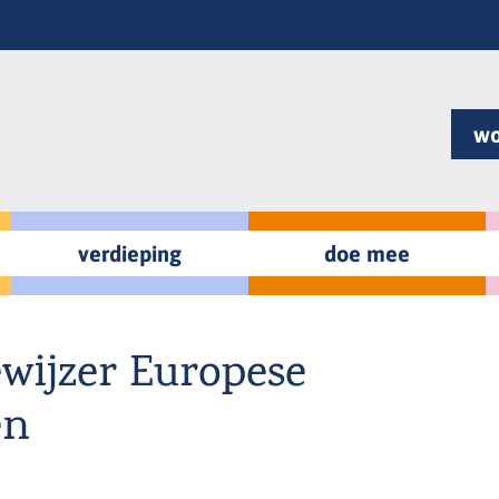
wo
verdieping
doe mee
wijzer Europese
en