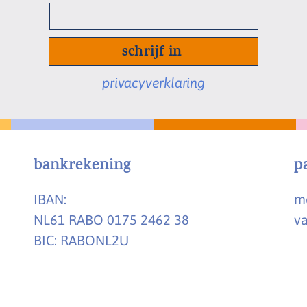
privacyverklaring
bankrekening
p
IBAN:
me
NL61 RABO 0175 2462 38
va
BIC: RABONL2U