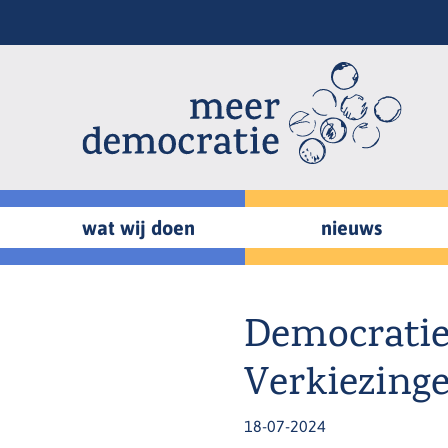
Overslaan
en
naar
de
inhoud
gaan
wat wij doen
nieuws
Democratie
Verkiezing
18-07-2024