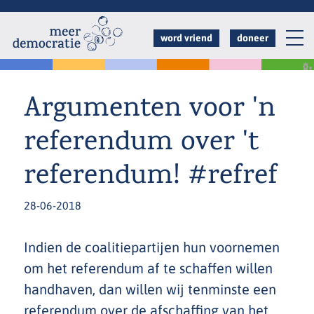
Overslaan
en
word vriend
doneer
naar
de
inhoud
Argumenten voor 'n
gaan
referendum over 't
referendum! #refref
28-06-2018
Indien de coalitiepartijen hun voornemen
om het referendum af te schaffen willen
handhaven, dan willen wij tenminste een
referendum over de afschaffing van het